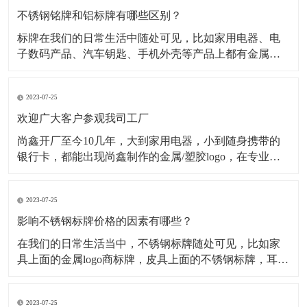
不锈钢铭牌和铝标牌有哪些区别？
标牌在我们的日常生活中随处可见，比如家用电器、电
子数码产品、汽车钥匙、手机外壳等产品上都有金属标
牌，但是这些金属标牌也会有所不同，其中最为常见的
就是材质不同，在金属标牌制作中，最常用的材质有不
2023-07-25
锈钢材质、铝合金材质、金属纯镍材质、锌合金材质
等，今天小编主要为大家介绍不锈钢铭牌和铝标牌有哪
欢迎广大客户参观我司工厂
些不一样。一、
尚鑫开厂至今10几年，大到家用电器，小到随身携带的
银行卡，都能出现尚鑫制作的金属/塑胶logo，在专业的
采购眼里，标牌就只有2种，一种是尚鑫的标牌，一种不
是尚鑫的标牌。 时刻做好准备 今天是一家长期与我司合
2023-07-25
作的客户审厂的日子，他们一行有5人，这5人分工明
确，各自审核自己负责的部分
影响不锈钢标牌价格的因素有哪些？
​在我们的日常生活当中，不锈钢标牌随处可见，比如家
具上面的金属logo商标牌，皮具上面的不锈钢标牌，耳机
logo，手机外壳logo...等等。经过蚀刻处理的不锈钢标牌
外观精致，高档大气，并且市场需求量很大，但是影响
2023-07-25
不锈钢标牌价格的因素有哪些呢？下面为大家解析： 第