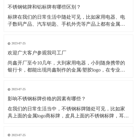
不锈钢铭牌和铝标牌有哪些区别？
标牌在我们的日常生活中随处可见，比如家用电器、电
子数码产品、汽车钥匙、手机外壳等产品上都有金属标
牌，但是这些金属标牌也会有所不同，其中最为常见的
就是材质不同，在金属标牌制作中，最常用的材质有不
2023-07-25
锈钢材质、铝合金材质、金属纯镍材质、锌合金材质
等，今天小编主要为大家介绍不锈钢铭牌和铝标牌有哪
欢迎广大客户参观我司工厂
些不一样。一、
尚鑫开厂至今10几年，大到家用电器，小到随身携带的
银行卡，都能出现尚鑫制作的金属/塑胶logo，在专业的
采购眼里，标牌就只有2种，一种是尚鑫的标牌，一种不
是尚鑫的标牌。 时刻做好准备 今天是一家长期与我司合
2023-07-25
作的客户审厂的日子，他们一行有5人，这5人分工明
确，各自审核自己负责的部分
影响不锈钢标牌价格的因素有哪些？
​在我们的日常生活当中，不锈钢标牌随处可见，比如家
具上面的金属logo商标牌，皮具上面的不锈钢标牌，耳机
logo，手机外壳logo...等等。经过蚀刻处理的不锈钢标牌
外观精致，高档大气，并且市场需求量很大，但是影响
2023-07-25
不锈钢标牌价格的因素有哪些呢？下面为大家解析： 第