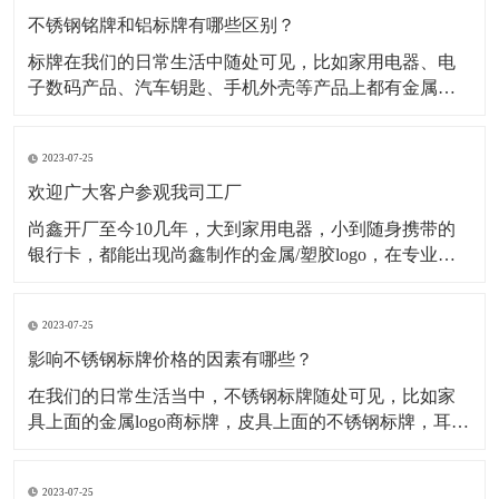
不锈钢铭牌和铝标牌有哪些区别？
标牌在我们的日常生活中随处可见，比如家用电器、电
子数码产品、汽车钥匙、手机外壳等产品上都有金属标
牌，但是这些金属标牌也会有所不同，其中最为常见的
就是材质不同，在金属标牌制作中，最常用的材质有不
2023-07-25
锈钢材质、铝合金材质、金属纯镍材质、锌合金材质
等，今天小编主要为大家介绍不锈钢铭牌和铝标牌有哪
欢迎广大客户参观我司工厂
些不一样。一、
尚鑫开厂至今10几年，大到家用电器，小到随身携带的
银行卡，都能出现尚鑫制作的金属/塑胶logo，在专业的
采购眼里，标牌就只有2种，一种是尚鑫的标牌，一种不
是尚鑫的标牌。 时刻做好准备 今天是一家长期与我司合
2023-07-25
作的客户审厂的日子，他们一行有5人，这5人分工明
确，各自审核自己负责的部分
影响不锈钢标牌价格的因素有哪些？
​在我们的日常生活当中，不锈钢标牌随处可见，比如家
具上面的金属logo商标牌，皮具上面的不锈钢标牌，耳机
logo，手机外壳logo...等等。经过蚀刻处理的不锈钢标牌
外观精致，高档大气，并且市场需求量很大，但是影响
2023-07-25
不锈钢标牌价格的因素有哪些呢？下面为大家解析： 第