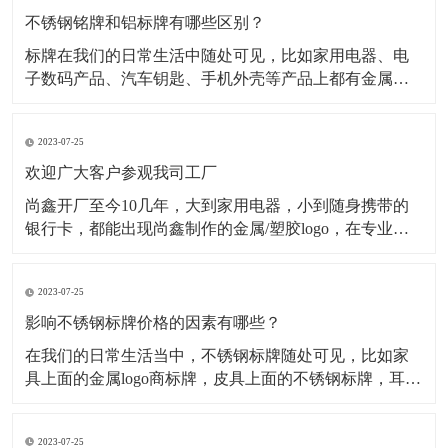
不锈钢铭牌和铝标牌有哪些区别？
标牌在我们的日常生活中随处可见，比如家用电器、电
子数码产品、汽车钥匙、手机外壳等产品上都有金属标
牌，但是这些金属标牌也会有所不同，其中最为常见的
就是材质不同，在金属标牌制作中，最常用的材质有不
2023-07-25
锈钢材质、铝合金材质、金属纯镍材质、锌合金材质
等，今天小编主要为大家介绍不锈钢铭牌和铝标牌有哪
欢迎广大客户参观我司工厂
些不一样。一、
尚鑫开厂至今10几年，大到家用电器，小到随身携带的
银行卡，都能出现尚鑫制作的金属/塑胶logo，在专业的
采购眼里，标牌就只有2种，一种是尚鑫的标牌，一种不
是尚鑫的标牌。 时刻做好准备 今天是一家长期与我司合
2023-07-25
作的客户审厂的日子，他们一行有5人，这5人分工明
确，各自审核自己负责的部分
影响不锈钢标牌价格的因素有哪些？
​在我们的日常生活当中，不锈钢标牌随处可见，比如家
具上面的金属logo商标牌，皮具上面的不锈钢标牌，耳机
logo，手机外壳logo...等等。经过蚀刻处理的不锈钢标牌
外观精致，高档大气，并且市场需求量很大，但是影响
2023-07-25
不锈钢标牌价格的因素有哪些呢？下面为大家解析： 第